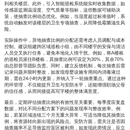
到相关楼层。此外，引入智能巡检系统能实时收集数据，如
传感器监测温湿度、空气质量等指标，这些数据可辅助决
策，使抽查比例动态优化。例如，当湿度超过标准值时，系
统自动触发对该楼层的卫生专项抽查，从而降低霉菌滋生风
险。
实际操作中，异地抽查比例的分配还需考虑人员调配与成本
控制。建议组建跨区域巡检小组，由不同楼宇的安保与清洁
人员交叉执行任务，避免本地化人情干扰。例如，将A楼栋
的巡检员派往B楼栋，其抽查比例可设定为30%，其余70%
由总部督导团队负责。同时，建立反馈机制，每次抽查后需
记录问题并限时整改，如发现母婴设施专用间内消毒液过
期，需在24小时内更新，并纳入下一轮抽查重点。通过这种
闭环管理，不仅能提升卫生与安防水平，还能增强职场父母
的信任感，从而间接提高写字楼的整体满意度。
最后，定期评估抽查比例的有效性至关重要。每季度应复盘
数据，对比不同分配方案下的问题发现率与整改效率。例
如，若某区域连续三个月无重大异常，可适当降低其抽查比
例，将资源转向新出现的风险点。安防方面，需关注是否因
抽查频率不足导致监控盲区被利用，如发现此类情况，应立