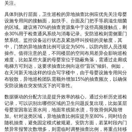
关注。
具体到执行层面，卫生巡检的异地抽查比例应优先关注母婴
设施专用间的接触面，如扶手、台面及门把手等易滋生细菌
的区域。建议将70%的抽查资源集中于这些高频接触点，剩
余30%用于检查通风系统与消毒记录。安防巡检则需侧重门
禁系统、监控设备运行状态及紧急呼叫按钮的灵敏度，其
中，门禁的异地抽查比例可设定为50%，以防内部人员违规
操作。值得注意的是，不同楼层的空间布局差异会影响巡检
难度，比如某些大厦的母婴室位于隐蔽角落，需通过走廊或
电梯方可到达，这要求抽查比例向这些“盲区”倾斜。例如，
在天河新天地这样的综合写字楼中，由于母婴设施专用间分
布较散，异地巡检团队需额外增加15%的抽查频次，以确保
安防设施在突发情况下的可靠性。
数据驱动的分配方法是提升效率的核心。通过分析历史巡检
记录，可以识别出哪些区域的卫生问题反复出现，比如某层
母婴室因靠近茶水间，地面常残留水渍，导致滑倒风险增
加。针对这类区域，异地抽查比例应提升至80%，同时结合
随机抽查，避免固定模式被规避。安防方面，若某时段内门
禁异常报警次数增多，则需临时调整抽查比例，将重点转移